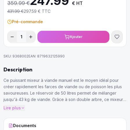
247.99
359.99
€
€ HT
431.99
€
297.59
€ TTC
Pré-commande
1
Ajouter
SKU:
9368002
EAN:
8719632125990
Description
Ce puissant mixeur à viande manuel est le moyen idéal pour
créer rapidement les farces de viande ou de poisson les plus
savoureuses. Le réservoir de 50 litres permet de mélanger
jusqu'à 43 kg de viande. Grâce à son double arbre, ce mixeur à
viande professionnel est encore plus efficace.
Lire plus
Documents