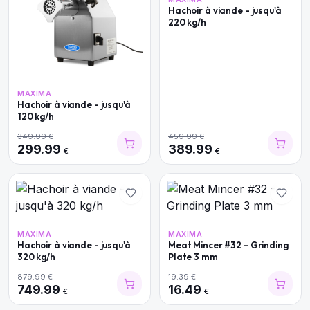
Hachoir à viande - jusqu'à
220 kg/h
MAXIMA
Hachoir à viande - jusqu'à
120 kg/h
349.99
€
459.99
€
299.99
389.99
€
€
MAXIMA
MAXIMA
Hachoir à viande - jusqu'à
Meat Mincer #32 - Grinding
320 kg/h
Plate 3 mm
879.99
€
19.39
€
749.99
16.49
€
€