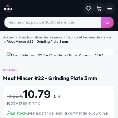
Accueil
Transformation des aliments
Hachoir et broyeur de viande
Meat Mincer #22 - Grinding Plate 3 mm
MAXIMA
Meat Mincer #22 - Grinding Plate 3 mm
10.79
12.69
€
€ HT
15.23
€
12.95
€ TTC
En stock
Livré à partir de jeudi si commandé aujourd'hui