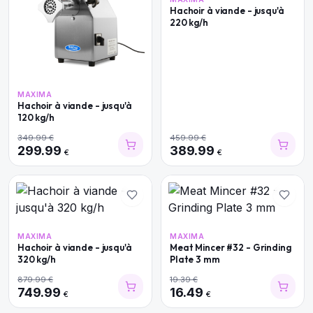
Hachoir à viande - jusqu'à
220 kg/h
MAXIMA
Hachoir à viande - jusqu'à
120 kg/h
349.99
€
459.99
€
299.99
389.99
€
€
MAXIMA
MAXIMA
Hachoir à viande - jusqu'à
Meat Mincer #32 - Grinding
320 kg/h
Plate 3 mm
879.99
€
19.39
€
749.99
16.49
€
€