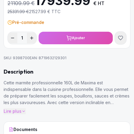
17939.99
21109.99
€
€ HT
25331.99
€
21527.99
€ TTC
Pré-commande
1
Ajouter
SKU:
9398700
EAN:
8719632129301
Description
Cette marmite professionnelle 160L de Maxima est
indispensable dans la cuisine professionnelle. Elle vous permet
de préparer facilement les soupes, bouillons, sauces et crèmes
les plus savoureuses. Avec cette version inclinable en
particulier, vous pouvez vous faciliter encore plus la tâche
Lire plus
Documents