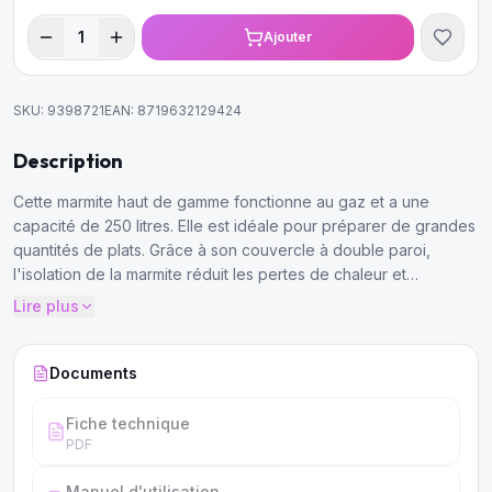
1
Ajouter
SKU:
9398721
EAN:
8719632129424
Description
Cette marmite haut de gamme fonctionne au gaz et a une
capacité de 250 litres. Elle est idéale pour préparer de grandes
quantités de plats. Grâce à son couvercle à double paroi,
l'isolation de la marmite réduit les pertes de chaleur et
d'énergie, ce qui la rend très économe en énergie. Elle est
Lire plus
également très conviviale et facile à nettoyer.
Documents
Fiche technique
PDF
Manuel d'utilisation