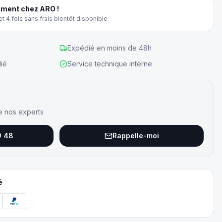
ment chez ARO !
t 4 fois sans frais bientôt disponible
Expédié en moins de 48h
ié
Service technique interne
e nos experts
9 48
Rappelle-moi
é