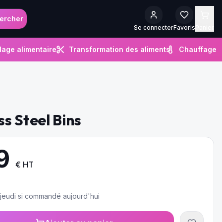
ercher
Se connecter
Favoris
Panier
lage alimentaire
Transformation des aliments
Chauffage
s Steel Bins
9
€ HT
e jeudi si commandé aujourd'hui