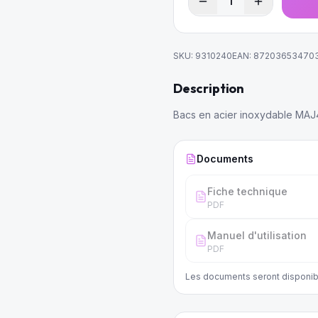
1
SKU:
9310240
EAN:
87203653470
Description
Bacs en acier inoxydable MAJ
Documents
Fiche technique
PDF
Manuel d'utilisation
PDF
Les documents seront disponib