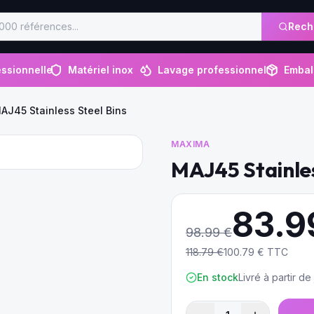
Rech
ssionnelle
Matériel inox
Lavage professionnel
Embal
AJ45 Stainless Steel Bins
MAXIMA
MAJ45 Stainles
83.9
98.99
€
118.79
€
100.79
€ TTC
En stock
Livré à partir d