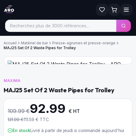
Accueil
Matériel de bar
Presse-agrumes et presse-orange
MAJ25 Set Of 2 Waste Pipes for Trolley
MAXIMA
MAJ25 Set Of 2 Waste Pipes for Trolley
92.99
109.99
€
€ HT
131.99
€
111.59
€ TTC
En stock
Livré à partir de jeudi si commandé aujourd'hui