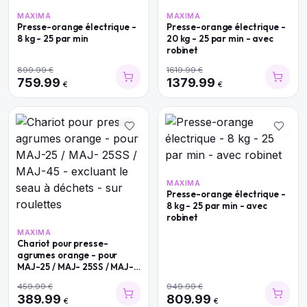
MAXIMA
MAXIMA
Presse-orange électrique -
Presse-orange électrique -
8 kg - 25 par min
20 kg - 25 par min - avec
robinet
899.99
€
1619.99
€
759.99
1379.99
€
€
MAXIMA
Presse-orange électrique -
8 kg - 25 par min - avec
robinet
MAXIMA
Chariot pour presse-
agrumes orange - pour
MAJ-25 / MAJ- 25SS / MAJ-
45 - excluant le seau à
459.99
€
949.99
€
déchets - sur roulettes
389.99
809.99
€
€