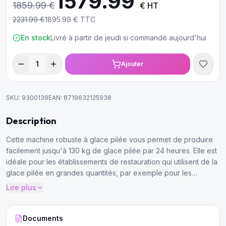
1579.99
1859.99
€
€ HT
2231.99
€
1895.99
€ TTC
En stock
Livré à partir de jeudi si commandé aujourd'hui
1
Ajouter
SKU:
9300139
EAN:
8719632125938
Description
Cette machine robuste à glace pilée vous permet de produire
facilement jusqu'à 130 kg de glace pilée par 24 heures. Elle est
idéale pour les établissements de restauration qui utilisent de la
glace pilée en grandes quantités, par exemple pour les
boissons ou pour stocker ou présenter des aliments surgelés
Lire plus
ou des aliments qui doivent être maintenus au froid.
Documents