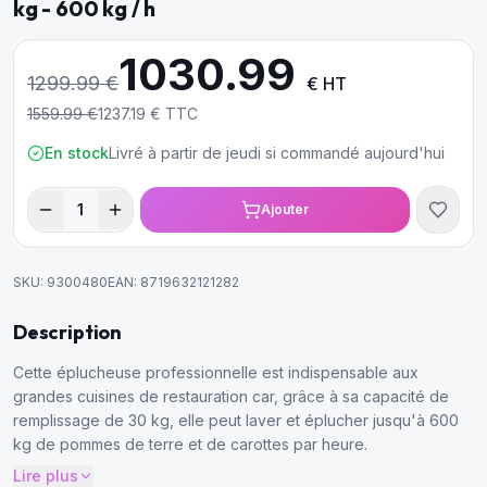
kg - 600 kg / h
1030.99
1299.99
€
€ HT
1559.99
€
1237.19
€ TTC
En stock
Livré à partir de jeudi si commandé aujourd'hui
1
Ajouter
SKU:
9300480
EAN:
8719632121282
Description
Cette éplucheuse professionnelle est indispensable aux
grandes cuisines de restauration car, grâce à sa capacité de
remplissage de 30 kg, elle peut laver et éplucher jusqu'à 600
kg de pommes de terre et de carottes par heure.
Lire plus