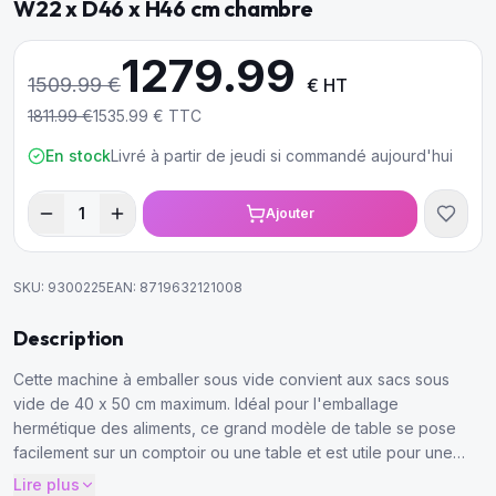
W22 x D46 x H46 cm chambre
1279.99
1509.99
€
€ HT
1811.99
€
1535.99
€ TTC
En stock
Livré à partir de jeudi si commandé aujourd'hui
1
Ajouter
SKU:
9300225
EAN:
8719632121008
Description
Cette machine à emballer sous vide convient aux sacs sous
vide de 40 x 50 cm maximum. Idéal pour l'emballage
hermétique des aliments, ce grand modèle de table se pose
facilement sur un comptoir ou une table et est utile pour une
utilisation quotidienne intensive.
Lire plus