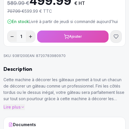
499.99
589.99
€
€ HT
707.99
€
599.99
€ TTC
En stock
Livré à partir de jeudi si commandé aujourd'hui
1
Ajouter
SKU:
9381200
EAN:
8720783980970
Description
Cette machine à décorer les gâteaux permet à tout un chacun
de décorer un gâteau comme un professionnel. Fini les côtés
tordus ou le dessus inégal, votre gâteau sera parfaitement lisse
sur tout son pourtour grâce à cette machine à décorer les
gâteaux.
Lire plus
Documents