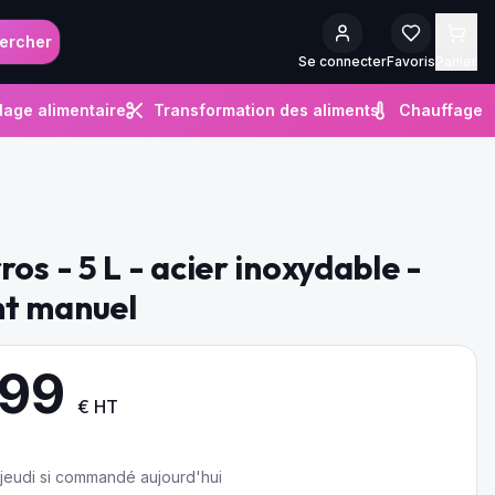
ercher
Se connecter
Favoris
Panier
lage alimentaire
Transformation des aliments
Chauffage
os - 5 L - acier inoxydable -
t manuel
.99
€ HT
e jeudi si commandé aujourd'hui