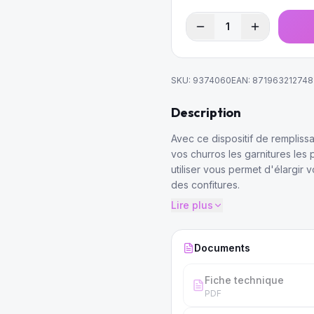
1
SKU:
9374060
EAN:
871963212748
Description
Avec ce dispositif de rempli
vos churros les garnitures les 
utiliser vous permet d'élargir
des confitures.
Lire plus
Documents
Fiche technique
PDF