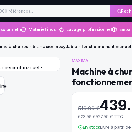
Rech
ssionnelle
Matériel inox
Lavage professionnel
Embal
ine à churros - 5 L - acier inoxydable - fonctionnement manuel
MAXIMA
Machine à churr
fonctionnemen
439
519.99
€
623.99
€
527.99
€ TTC
En stock
Livré à partir d