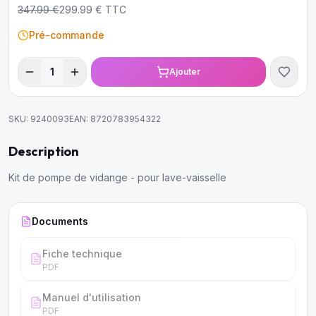
347.99
€
299.99
€ TTC
Pré-commande
1
Ajouter
SKU:
9240093
EAN:
8720783954322
Description
Kit de pompe de vidange - pour lave-vaisselle
Documents
Fiche technique
PDF
Manuel d'utilisation
PDF