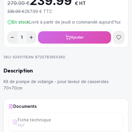
239.99
279.99
€
€ HT
335.99
€
287.99
€ TTC
En stock
Livré à partir de jeudi si commandé aujourd'hui
1
Ajouter
SKU:
9240111
EAN:
8720783954360
Description
Kit de pompe de vidange - pour laveur de casseroles
70x70cm
Documents
Fiche technique
PDF