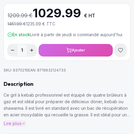
1029.99
1209.99
€
€ HT
1451.99
€
1235.99
€ TTC
En stock
Livré à partir de jeudi si commandé aujourd'hui
1
Ajouter
SKU:
9370215
EAN:
8719632124733
Description
Ce gril à kebab professionnel est équipé de quatre brûleurs à
gaz et est idéal pour préparer de délicieux döner, kebab ou
shawarma. Il est livré en standard avec un bac de récupération
en acier inoxydable qui recueille la graisse. Il est idéal pour une
utilisation dans toute cuisine de restauration
Lire plus