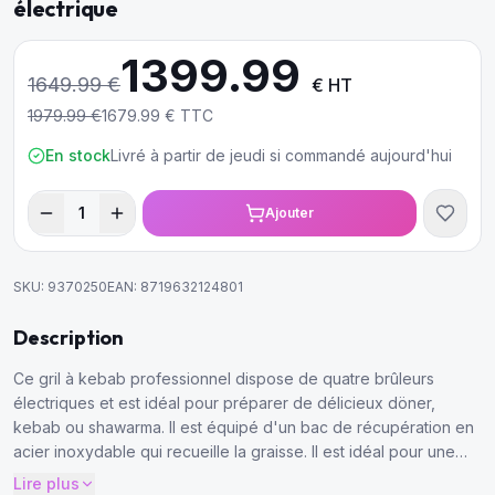
électrique
1399.99
1649.99
€
€ HT
1979.99
€
1679.99
€ TTC
En stock
Livré à partir de jeudi si commandé aujourd'hui
1
Ajouter
SKU:
9370250
EAN:
8719632124801
Description
Ce gril à kebab professionnel dispose de quatre brûleurs
électriques et est idéal pour préparer de délicieux döner,
kebab ou shawarma. Il est équipé d'un bac de récupération en
acier inoxydable qui recueille la graisse. Il est idéal pour une
utilisation dans toute cuisine de restauration.
Lire plus