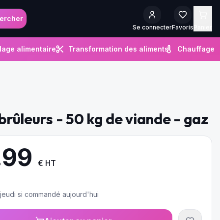
ercher
Se connecter
Favoris
Panier
lage alimentaire
Transformation des aliments
Chauffage
 brûleurs - 50 kg de viande - gaz
.99
€ HT
e jeudi si commandé aujourd'hui