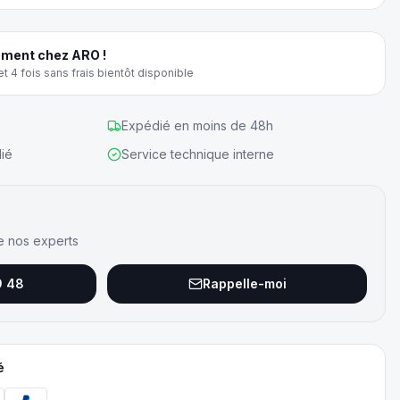
ment chez ARO !
t 4 fois sans frais bientôt disponible
Expédié en moins de 48h
ié
Service technique interne
e nos experts
9 48
Rappelle-moi
é