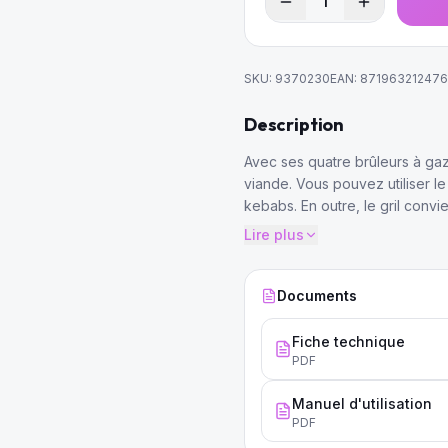
1
SKU:
9370230
EAN:
87196321247
Description
Avec ses quatre brûleurs à gaz
viande. Vous pouvez utiliser l
kebabs. En outre, le gril convi
Lire plus
Documents
Fiche technique
PDF
Manuel d'utilisation
PDF