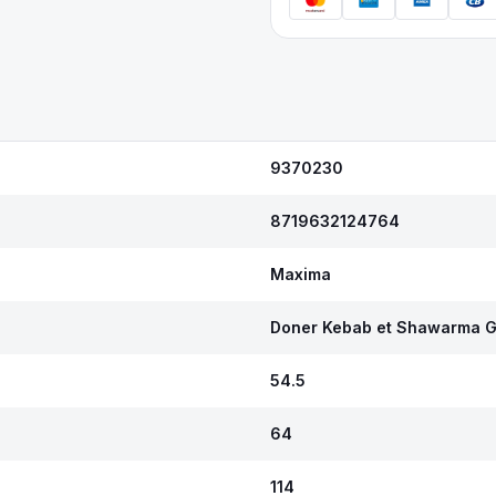
9370230
8719632124764
Maxima
Doner Kebab et Shawarma Gr
54.5
64
114