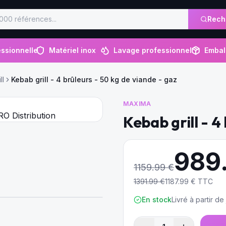
Rech
ssionnelle
Matériel inox
Lavage professionnel
Embal
ll
Kebab grill - 4 brûleurs - 50 kg de viande - gaz
MAXIMA
Kebab grill - 4
989
1159.99
€
1391.99
€
1187.99
€ TTC
En stock
Livré à partir d