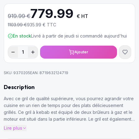
779.99
919.99
€
€ HT
1103.99
€
935.99
€ TTC
En stock
Livré à partir de jeudi si commandé aujourd'hui
1
Ajouter
SKU:
9370205
EAN:
8719632124719
Description
Avec ce gril de qualité supérieure, vous pourrez agrandir votre
cuisine en un rien de temps pour des plats délicieusement
grillés. Ce gril à kebab est équipé de deux brûleurs à gaz et le
moteur est situé dans la partie inférieure. Le gril est également
livré avec un bac de récupération en acier inoxydable très
Lire plus
pratique