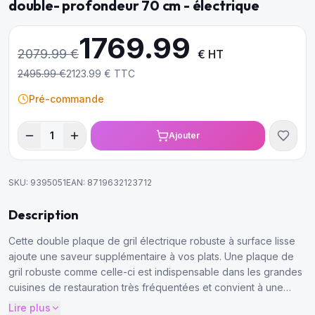
double- profondeur 70 cm - électrique
1769.99
2079.99
€
€ HT
2495.99
€
2123.99
€ TTC
Pré-commande
1
Ajouter
SKU:
9395051
EAN:
8719632123712
Description
Cette double plaque de gril électrique robuste à surface lisse
ajoute une saveur supplémentaire à vos plats. Une plaque de
gril robuste comme celle-ci est indispensable dans les grandes
cuisines de restauration très fréquentées et convient à une
utilisation quotidienne intensive. Elle peut également être
Lire plus