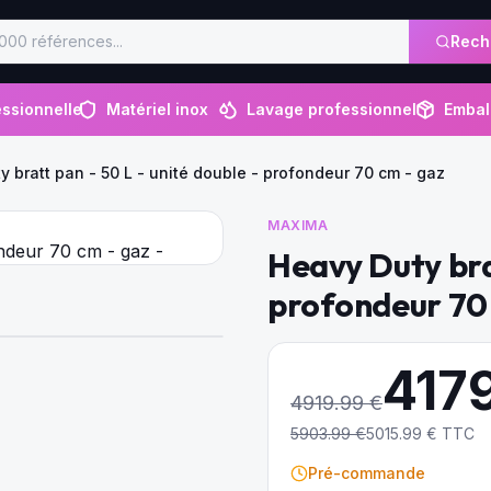
Rech
ssionnelle
Matériel inox
Lavage professionnel
Embal
y bratt pan - 50 L - unité double - profondeur 70 cm - gaz
MAXIMA
Heavy Duty brat
profondeur 70
417
4919.99
€
5903.99
€
5015.99
€ TTC
Pré-commande