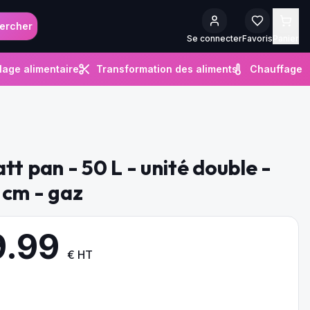
ercher
Se connecter
Favoris
Panier
lage alimentaire
Transformation des aliments
Chauffage
t pan - 50 L - unité double -
 cm - gaz
9.99
€ HT