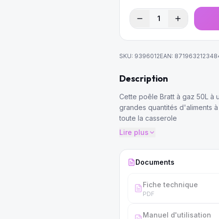
1
SKU:
9396012
EAN:
871963212348
Description
Cette poêle Bratt à gaz 50L à 
grandes quantités d'aliments à
toute la casserole
Lire plus
Documents
Fiche technique
PDF
Manuel d'utilisation