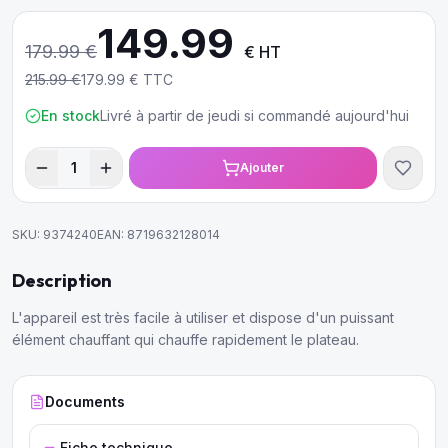
149.99
179.99
€
€ HT
215.99
€
179.99
€ TTC
En stock
Livré à partir de jeudi si commandé aujourd'hui
1
Ajouter
SKU:
9374240
EAN:
8719632128014
Description
L'appareil est très facile à utiliser et dispose d'un puissant
élément chauffant qui chauffe rapidement le plateau.
Documents
Fiche technique