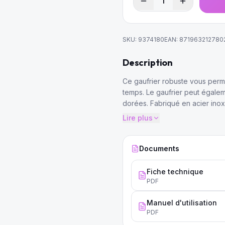
1
SKU:
9374180
EAN:
871963212780
Description
Ce gaufrier robuste vous per
temps. Le gaufrier peut égale
dorées. Fabriqué en acier inoxyd
Lire plus
Documents
Fiche technique
PDF
Manuel d'utilisation
PDF