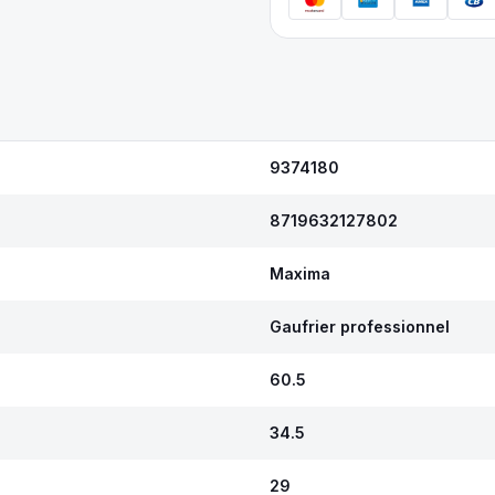
9374180
8719632127802
Maxima
Gaufrier professionnel
60.5
34.5
29