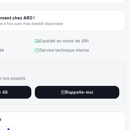
ment chez ARO !
t 4 fois sans frais bientôt disponible
Expédié en moins de 48h
ié
Service technique interne
e nos experts
9 48
Rappelle-moi
é