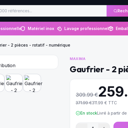
Rech
ssionnelle
Matériel inox
Lavage professionnel
Embal
ier - 2 pièces - rotatif - numérique
MAXIMA
Gaufrier - 2 pi
259
309.99
€
371.99
€
311.99
€ TTC
En stock
Livré à partir d