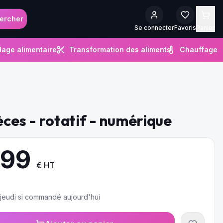
ercher
Se connecter
Favoris
Panier
lage alimentaire
Transformation des aliments
Chauffage
èces - rotatif - numérique
.99
€ HT
e jeudi si commandé aujourd'hui