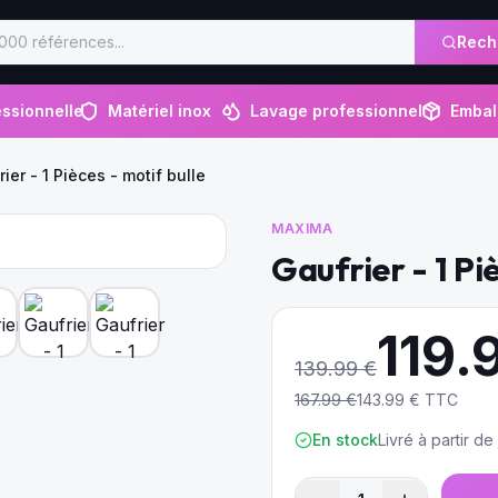
Rech
ssionnelle
Matériel inox
Lavage professionnel
Embal
ier - 1 Pièces - motif bulle
MAXIMA
Gaufrier - 1 Pi
119.
139.99
€
167.99
€
143.99
€ TTC
En stock
Livré à partir d