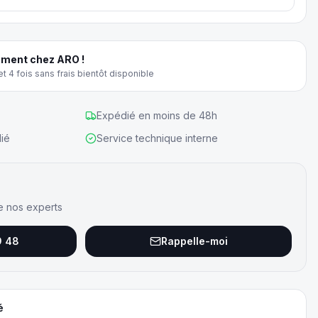
ment chez ARO !
t 4 fois sans frais bientôt disponible
Expédié en moins de 48h
ié
Service technique interne
e nos experts
9 48
Rappelle-moi
é