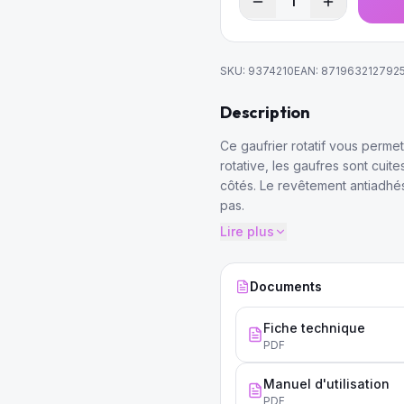
1
SKU:
9374210
EAN:
871963212792
Description
Ce gaufrier rotatif vous perme
rotative, les gaufres sont cui
côtés. Le revêtement antiadhés
pas.
Lire plus
Documents
Fiche technique
PDF
Manuel d'utilisation
PDF