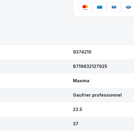
9374210
8719632127925
Maxima
Gaufrier professionnel
22.5
37