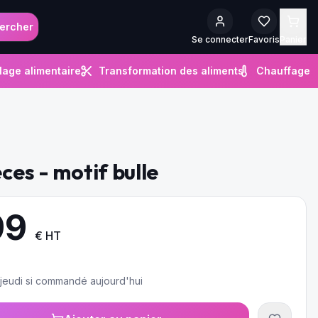
ercher
Se connecter
Favoris
Panier
lage alimentaire
Transformation des aliments
Chauffage
èces - motif bulle
99
€ HT
e jeudi si commandé aujourd'hui