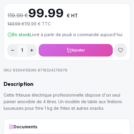
99.99
119.99
€
€ HT
143.99
€
119.99
€ TTC
En stock
Livré à partir de jeudi si commandé aujourd'hui
1
Ajouter
SKU:
9300410
EAN:
8719324276979
Description
Cette friteuse électrique professionnelle dispose d'un seul
panier amovible de 4 litres. Un modèle de table aux finitions
luxueuses pour frire 1 kg de frites et autres snacks.
Documents