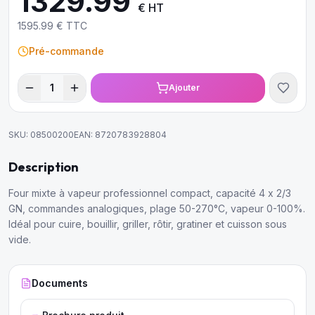
1329.99
€ HT
1595.99
€ TTC
Pré-commande
1
Ajouter
SKU:
08500200
EAN:
8720783928804
Description
Four mixte à vapeur professionnel compact, capacité 4 x 2/3
GN, commandes analogiques, plage 50-270°C, vapeur 0-100%.
Idéal pour cuire, bouillir, griller, rôtir, gratiner et cuisson sous
vide.
Documents