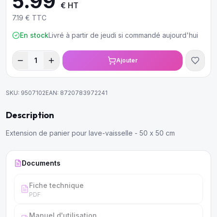
5.99
€ HT
7.19
€ TTC
En stock
Livré à partir de jeudi si commandé aujourd'hui
1
Ajouter
SKU:
9507102
EAN:
8720783972241
Description
Extension de panier pour lave-vaisselle - 50 x 50 cm
Documents
Fiche technique
PDF
Manuel d'utilisation