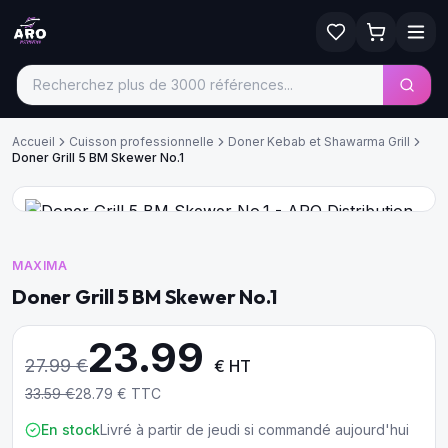
Accueil
Cuisson professionnelle
Doner Kebab et Shawarma Grill
Doner Grill 5 BM Skewer No.1
MAXIMA
Doner Grill 5 BM Skewer No.1
23.99
27.99
€
€ HT
33.59
€
28.79
€ TTC
En stock
Livré à partir de jeudi si commandé aujourd'hui