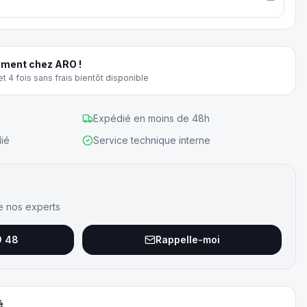
ment chez ARO !
t 4 fois sans frais bientôt disponible
Expédié en moins de 48h
ié
Service technique interne
e nos experts
9 48
Rappelle-moi
é