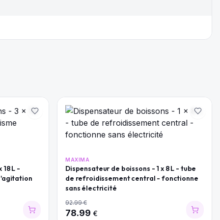
MAXIMA
 18 L -
Dispensateur de boissons - 1 x 8 L - tube
'agitation
de refroidissement central - fonctionne
sans électricité
92.99
€
78.99
€