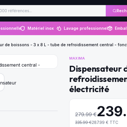
Rech
ssionnelle
Matériel inox
Lavage professionnel
Embal
r de boissons - 3 x 8 L - tube de refroidissement central - fonc
MAXIMA
Dispensateur de
refroidissemen
électricité
239
279.99
€
335.99
€
287.99
€ TTC