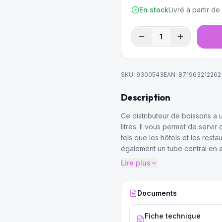
En stock
Livré à partir d
1
SKU:
9300543
EAN:
871963212262
Description
Ce distributeur de boissons a u
litres. Il vous permet de servi
tels que les hôtels et les resta
également un tube central en a
boissons froides.
Lire plus
Documents
Fiche technique