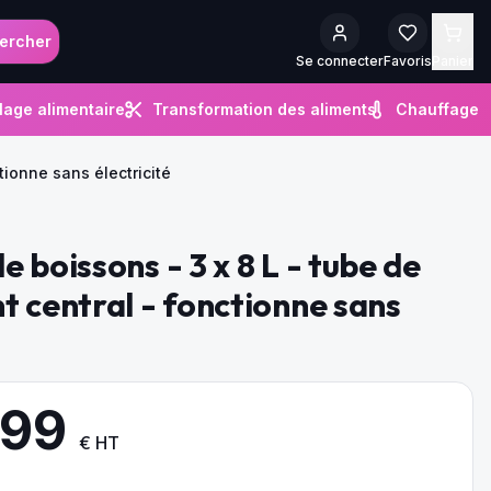
ercher
Se connecter
Favoris
Panier
lage alimentaire
Transformation des aliments
Chauffage
tionne sans électricité
 boissons - 3 x 8 L - tube de
t central - fonctionne sans
.99
€ HT