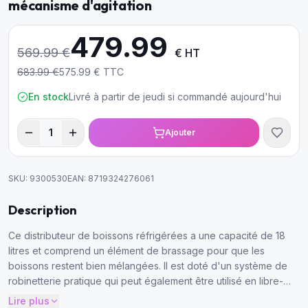
mécanisme d'agitation
479.99
569.99
€
€ HT
683.99
€
575.99
€ TTC
En stock
Livré à partir de jeudi si commandé aujourd'hui
1
Ajouter
SKU:
9300530
EAN:
8719324276061
Description
Ce distributeur de boissons réfrigérées a une capacité de 18
litres et comprend un élément de brassage pour que les
boissons restent bien mélangées. Il est doté d'un système de
robinetterie pratique qui peut également être utilisé en libre-
service. Ce distributeur de boissons refroidit très rapidement et
Lire plus