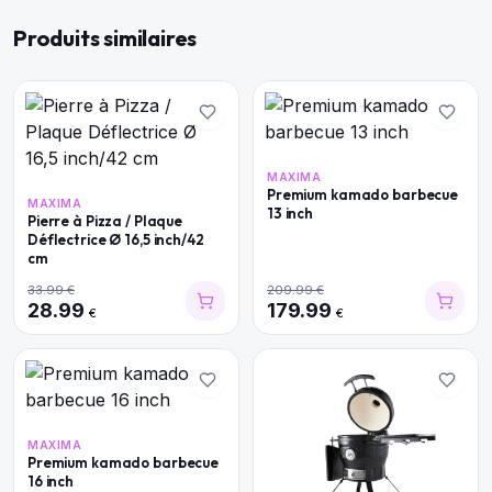
Produits similaires
MAXIMA
Premium kamado barbecue
MAXIMA
13 inch
Pierre à Pizza / Plaque
Déflectrice Ø 16,5 inch/42
cm
33.99
€
209.99
€
28.99
179.99
€
€
MAXIMA
Premium kamado barbecue
16 inch