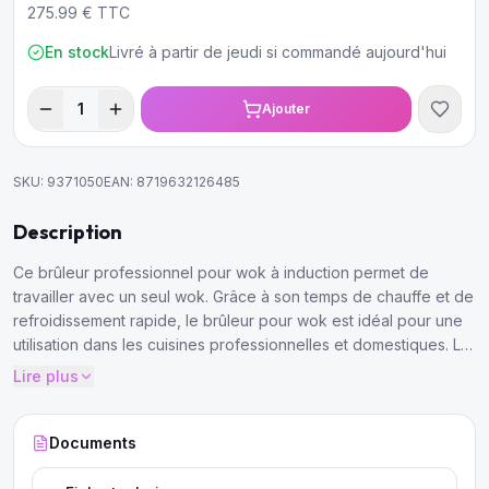
275.99
€ TTC
En stock
Livré à partir de jeudi si commandé aujourd'hui
1
Ajouter
SKU:
9371050
EAN:
8719632126485
Description
Ce brûleur professionnel pour wok à induction permet de
travailler avec un seul wok. Grâce à son temps de chauffe et de
refroidissement rapide, le brûleur pour wok est idéal pour une
utilisation dans les cuisines professionnelles et domestiques. La
température peut être réglée avec une grande précision pour
Lire plus
un chauffage homogène.
Documents