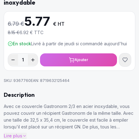
inoxydable
5.77
6.79
€
€ HT
8.15
€
6.92
€ TTC
En stock
Livré à partir de jeudi si commandé aujourd'hui
1
Ajouter
SKU:
9367760
EAN:
8719632125464
Description
Avec ce couvercle Gastronorm 2/3 en acier inoxydable, vous
pouvez couvrir un récipient Gastronorm de la même taille. Avec
une taille de 32,5 x 35,4 cm, le couvercle est facile à empiler
lorsqu'il est placé sur un récipient GN. De plus, tous les
couvercles GN sont lavables au lave-vaisselle.
Lire plus