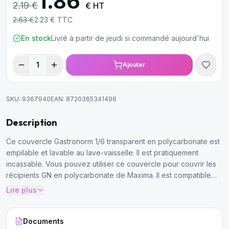
1.86
2.19
€
€ HT
2.63
€
2.23
€ TTC
En stock
Livré à partir de jeudi si commandé aujourd'hui
1
Ajouter
SKU:
9367940
EAN:
8720365341496
Description
Ce couvercle Gastronorm 1/6 transparent en polycarbonate est
empilable et lavable au lave-vaisselle. Il est pratiquement
incassable. Vous pouvez utiliser ce couvercle pour couvrir les
récipients GN en polycarbonate de Maxima. Il est compatible
avec de nombreux types d'équipements de restauration, tels
Lire plus
que les fours, les équipements de refroidissement, les bains-
marie et les chafing dishes.
Documents