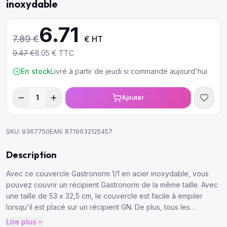
inoxydable
6.71
7.89
€
€ HT
9.47
€
8.05
€ TTC
En stock
Livré à partir de jeudi si commandé aujourd'hui
1
Ajouter
SKU:
9367750
EAN:
8719632125457
Description
Avec ce couvercle Gastronorm 1/1 en acier inoxydable, vous
pouvez couvrir un récipient Gastronorm de la même taille. Avec
une taille de 53 x 32,5 cm, le couvercle est facile à empiler
lorsqu'il est placé sur un récipient GN. De plus, tous les
couvercles GN sont lavables au lave-vaisselle.
Lire plus