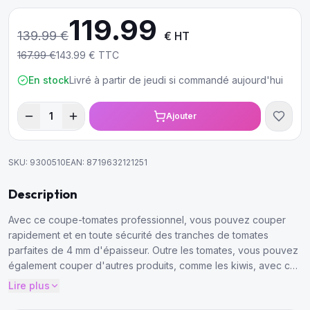
119.99
139.99
€
€ HT
167.99
€
143.99
€ TTC
En stock
Livré à partir de jeudi si commandé aujourd'hui
1
Ajouter
SKU:
9300510
EAN:
8719632121251
Description
Avec ce coupe-tomates professionnel, vous pouvez couper
rapidement et en toute sécurité des tranches de tomates
parfaites de 4 mm d'épaisseur. Outre les tomates, vous pouvez
également couper d'autres produits, comme les kiwis, avec ce
coupe-tomates.
Lire plus