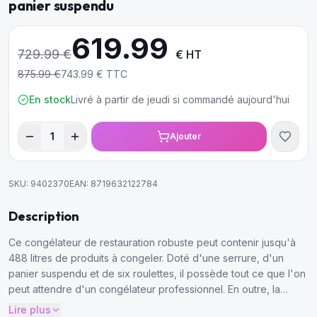
panier suspendu
619.99
729.99
€
€ HT
875.99
€
743.99
€ TTC
En stock
Livré à partir de jeudi si commandé aujourd'hui
1
Ajouter
SKU:
9402370
EAN:
8719632122784
Description
Ce congélateur de restauration robuste peut contenir jusqu'à
488 litres de produits à congeler. Doté d'une serrure, d'un
panier suspendu et de six roulettes, il possède tout ce que l'on
peut attendre d'un congélateur professionnel. En outre, la
finition est très soignée, avec un revêtement blanc sur le boîtier
Lire plus