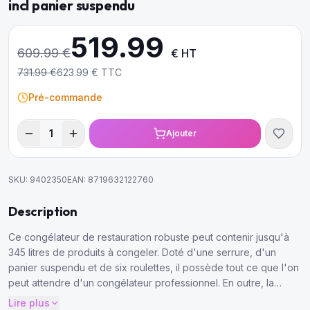
incl panier suspendu
519.99
609.99
€
€ HT
731.99
€
623.99
€ TTC
Pré-commande
1
Ajouter
SKU:
9402350
EAN:
8719632122760
Description
Ce congélateur de restauration robuste peut contenir jusqu'à
345 litres de produits à congeler. Doté d'une serrure, d'un
panier suspendu et de six roulettes, il possède tout ce que l'on
peut attendre d'un congélateur professionnel. En outre, la
finition est très soignée, avec un revêtement blanc sur le boîtier
Lire plus