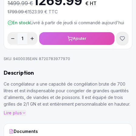
1269.99
1499.99
€
€ HT
1799.99
€
1523.99
€ TTC
En stock
Livré à partir de jeudi si commandé aujourd'hui
1
Ajouter
SKU:
9400035
EAN:
8720783977970
Description
Ce congélateur a une capacité de congélation brute de 700
litres et est indispensable pour congeler de grandes quantités
d'aliments, de viandes et de poissons. Il est équipé de trois
grilles de 2/1 GN et est entièrement personnalisable en hauteur.
Lire plus
Documents