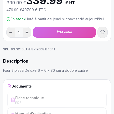
339.99
399.99
€
€ HT
479.99
€
407.99
€ TTC
En stock
Livré à partir de jeudi si commandé aujourd'hui
1
Ajouter
SKU:
9370110
EAN:
8719632124641
Description
Four à pizza Deluxe 6 + 6 x 30 cm à double cadre
Documents
Fiche technique
PDF
Manuel d'utilisation