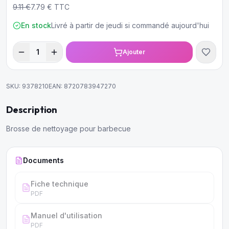
9.11
€
7.79
€ TTC
En stock
Livré à partir de jeudi si commandé aujourd'hui
1
Ajouter
SKU:
9378210
EAN:
8720783947270
Description
Brosse de nettoyage pour barbecue
Documents
Fiche technique
PDF
Manuel d'utilisation
PDF