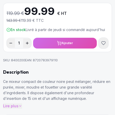
99.99
119.99
€
€ HT
143.99
€
119.99
€ TTC
En stock
Livré à partir de jeudi si commandé aujourd'hui
1
Ajouter
SKU:
8400200
EAN:
8720783979110
Description
Ce mixeur compact de couleur noire peut mélanger, réduire en
purée, mixer, moudre et fouetter une grande variété
d'ingrédients. Il dispose également d'une profondeur
d'insertion de 15 cm et d'un affichage numérique.
Lire plus