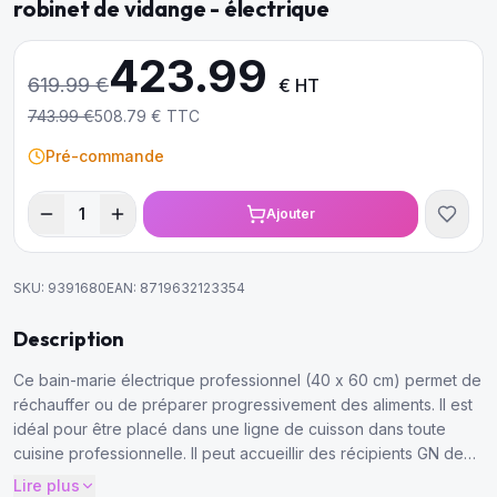
robinet de vidange - électrique
423.99
619.99
€
€ HT
743.99
€
508.79
€ TTC
Pré-commande
1
Ajouter
SKU:
9391680
EAN:
8719632123354
Description
Ce bain-marie électrique professionnel (40 x 60 cm) permet de
réchauffer ou de préparer progressivement des aliments. Il est
idéal pour être placé dans une ligne de cuisson dans toute
cuisine professionnelle. Il peut accueillir des récipients GN de
1/1 et comprend un robinet de vidange pratique.
Lire plus