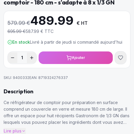
comptoir - 180 cm - s'adapte à 8 x 1/3 GN
489.99
579.99
€
€ HT
695.99
€
587.99
€ TTC
En stock
Livré à partir de jeudi si commandé aujourd'hui
1
Ajouter
SKU:
9400332
EAN:
8719324276337
Description
Ce réfrigérateur de comptoir pour préparation en surface
comprend un couvercle en verre et mesure 180 cm de large. Il
offre un espace pour huit récipients Gastronorm de 1/3 GN dans
lesquels vous pouvez placer les ingrédients dont vous avez
besoin à portée de main et les garder au frais. Il comprend
Lire plus