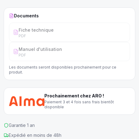
également un régulateur de température numérique facile à
régler et à lire.
Documents
Fiche technique
PDF
Manuel d'utilisation
PDF
Les documents seront disponibles prochainement pour ce
produit.
Prochainement chez ARO !
Paiement 3 et 4 fois sans frais bientôt
disponible
Garantie 1 an
Expédié en moins de 48h