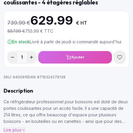
coulissantes - 4 étagères réglables
629.99
739.99
€
€ HT
887.99
€
755.99
€ TTC
En stock
Livré à partir de jeudi si commandé aujourd'hui
1
Ajouter
SKU:
9400915
EAN:
8719324276139
Description
Ce réfrigérateur professionnel pour boissons est doté de deux
portes coulissantes pour un accès facile. Il a une capacité de
214 litres, ce qui offre beaucoup d'espace pour plusieurs
boissons - en bouteilles ou en canettes - ainsi que pour des
sandwichs et d'autres en-cas.
Lire plus