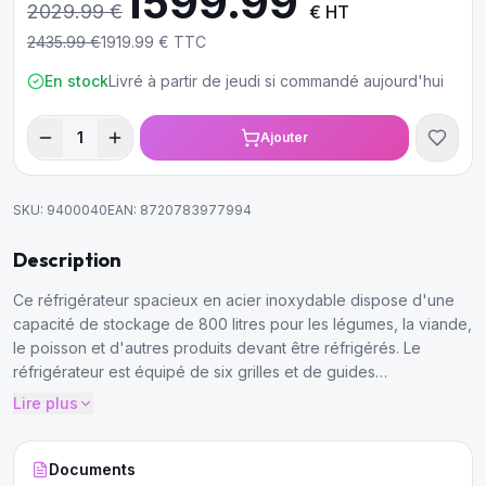
1599.99
2029.99
€
€ HT
2435.99
€
1919.99
€ TTC
En stock
Livré à partir de jeudi si commandé aujourd'hui
1
Ajouter
SKU:
9400040
EAN:
8720783977994
Description
Ce réfrigérateur spacieux en acier inoxydable dispose d'une
capacité de stockage de 800 litres pour les légumes, la viande,
le poisson et d'autres produits devant être réfrigérés. Le
réfrigérateur est équipé de six grilles et de guides
correspondants, ce qui vous permet de ranger suffisamment de
Lire plus
produits de manière organisée.
Documents