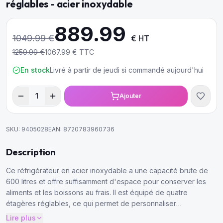
réglables - acier inoxydable
889.99
1049.99
€
€ HT
1259.99
€
1067.99
€ TTC
En stock
Livré à partir de jeudi si commandé aujourd'hui
1
Ajouter
SKU:
9405028
EAN:
8720783960736
Description
Ce réfrigérateur en acier inoxydable a une capacité brute de
600 litres et offre suffisamment d'espace pour conserver les
aliments et les boissons au frais. Il est équipé de quatre
étagères réglables, ce qui permet de personnaliser
l'agencement.
Lire plus