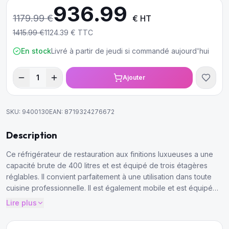
936.99
1179.99
€
€ HT
1415.99
€
1124.39
€ TTC
En stock
Livré à partir de jeudi si commandé aujourd'hui
1
Ajouter
SKU:
9400130
EAN:
8719324276672
Description
Ce réfrigérateur de restauration aux finitions luxueuses a une
capacité brute de 400 litres et est équipé de trois étagères
réglables. Il convient parfaitement à une utilisation dans toute
cuisine professionnelle. Il est également mobile et est équipé
d'un régulateur de température numérique et d'un éclairage
Lire plus
LED.