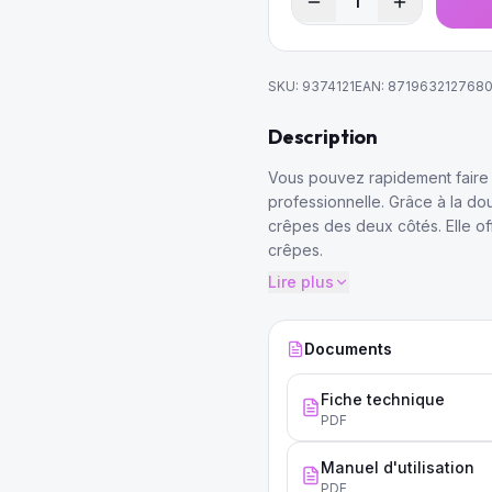
1
SKU:
9374121
EAN:
871963212768
Description
Vous pouvez rapidement faire 
professionnelle. Grâce à la do
crêpes des deux côtés. Elle of
crêpes.
Lire plus
Documents
Fiche technique
PDF
Manuel d'utilisation
PDF