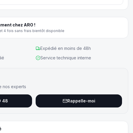
ment chez ARO !
t 4 fois sans frais bientôt disponible
Expédié en moins de 48h
ié
Service technique interne
e nos experts
9 48
Rappelle-moi
é