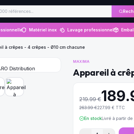
Rech
ssionnelle
Matériel inox
Lavage professionnel
Embal
il à crêpes - 4 crêpes - Ø10 cm chacune
MAXIMA
Appareil à crê
189.
219.99
€
263.99
€
227.99
€ TTC
En stock
Livré à partir d