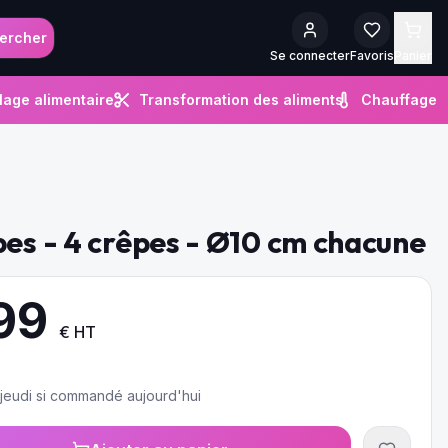
ercher
Se connecter
Favoris
Panier
lage alimentaire
Transformation des aliments
Chauffage
pes - 4 crêpes - Ø10 cm chacune
99
€ HT
e jeudi si commandé aujourd'hui