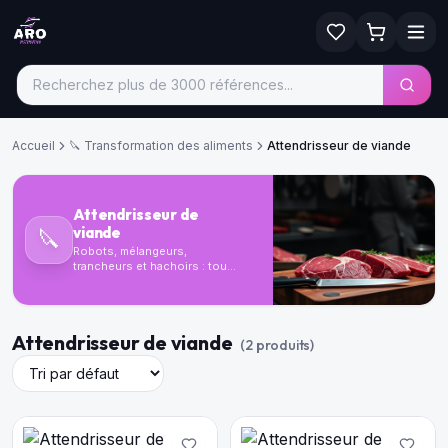
Accueil
🔪
Transformation des aliments
Attendrisseur de viande
Attendrisseur de
viande
🔪
Robots, mélangeurs,
trancheurs et hachoirs : tous
les équipements pour
préparer vos aliments avec
précision.
Attendrisseur de viande
(
2
produit
s
)