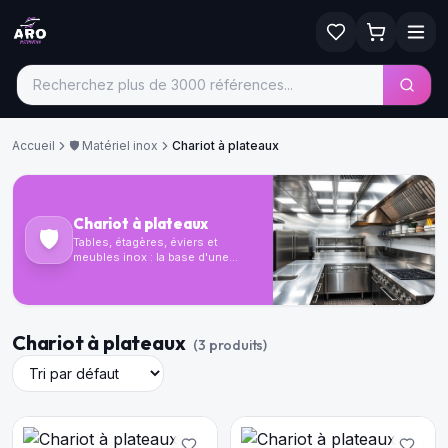
Accueil
🛡️
Matériel inox
Chariot à plateaux
Chariot à plateaux
🛡️
Tables, étagères, éviers et
meubles inox : la base d'une
cuisine professionnelle
hygiénique et durable.
Chariot à plateaux
(
3
produit
s
)